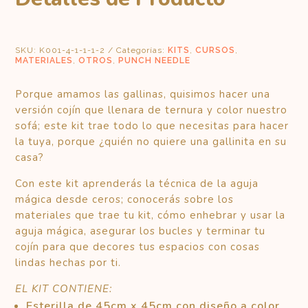
VIDEO
CANTIDAD
SKU:
K001-4-1-1-1-2
Categorías:
KITS
,
CURSOS
,
MATERIALES
,
OTROS
,
PUNCH NEEDLE
Porque amamos las gallinas, quisimos hacer una
versión cojín que llenara de ternura y color nuestro
sofá; este kit trae todo lo que necesitas para hacer
la tuya, porque ¿quién no quiere una gallinita en su
casa?
Con este kit aprenderás la técnica de la aguja
mágica desde ceros; conocerás sobre los
materiales que trae tu kit, cómo enhebrar y usar la
aguja mágica, asegurar los bucles y terminar tu
cojín para que decores tus espacios con cosas
lindas hechas por ti.
EL KIT CONTIENE:
Esterilla de 45cm x 45cm con diseño a color