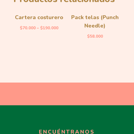
Cartera costurero
Pack telas (Punch
Needle)
$
70.000
–
$
190.000
$
58.000
ENCUÉNTRANOS