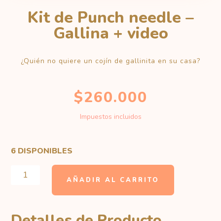
Kit de Punch needle –
Gallina + video
¿Quién no quiere un cojín de gallinita en su casa?
$
260.000
Impuestos incluidos
6 DISPONIBLES
KIT
DE
AÑADIR AL CARRITO
PUNCH
NEEDLE
-
GALLINA
Detalles de Producto
+